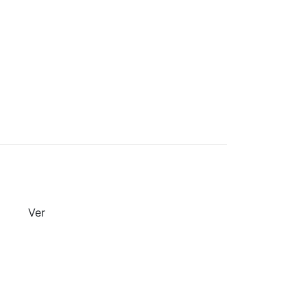
iembros
os y graduados con amplia experiencia
Ver