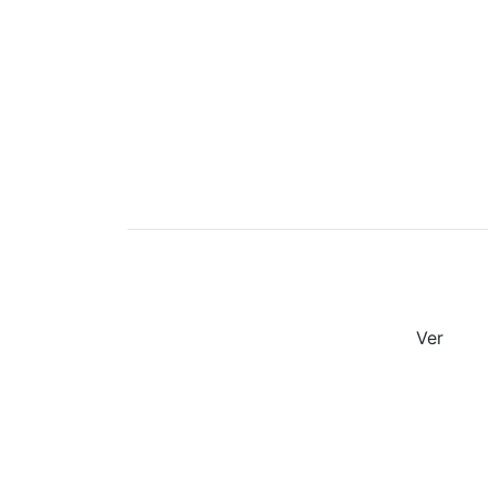
Áreas
Áreas de actuación preferentes de los des
Ver